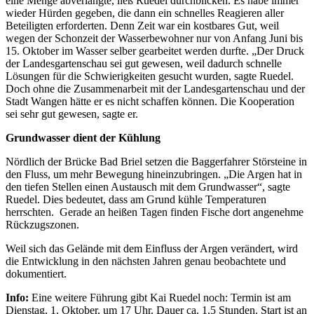
eine Menge abverlangte, ließ Ruedel durchblicken. Es habe immer
wieder Hürden gegeben, die dann ein schnelles Reagieren aller
Beteiligten erforderten. Denn Zeit war ein kostbares Gut, weil
wegen der Schonzeit der Wasserbewohner nur von Anfang Juni bis
15. Oktober im Wasser selber gearbeitet werden durfte. „Der Druck
der Landesgartenschau sei gut gewesen, weil dadurch schnelle
Lösungen für die Schwierigkeiten gesucht wurden, sagte Ruedel.
Doch ohne die Zusammenarbeit mit der Landesgartenschau und der
Stadt Wangen hätte er es nicht schaffen können. Die Kooperation
sei sehr gut gewesen, sagte er.
Grundwasser dient der Kühlung
Nördlich der Brücke Bad Briel setzen die Baggerfahrer Störsteine in
den Fluss, um mehr Bewegung hineinzubringen. „Die Argen hat in
den tiefen Stellen einen Austausch mit dem Grundwasser“, sagte
Ruedel. Dies bedeutet, dass am Grund kühle Temperaturen
herrschten. Gerade an heißen Tagen finden Fische dort angenehme
Rückzugszonen.
Weil sich das Gelände mit dem Einfluss der Argen verändert, wird
die Entwicklung in den nächsten Jahren genau beobachtete und
dokumentiert.
Info:
Eine weitere Führung gibt Kai Ruedel noch: Termin ist am
Dienstag, 1. Oktober, um 17 Uhr. Dauer ca. 1,5 Stunden. Start ist an