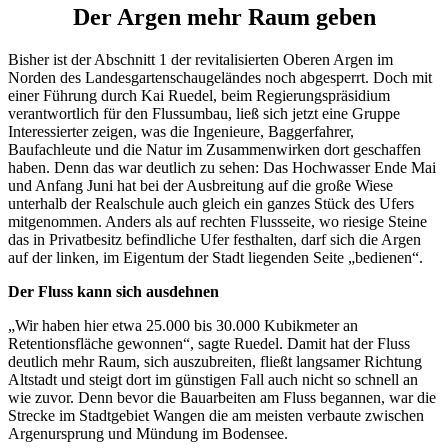
Der Argen mehr Raum geben
Bisher ist der Abschnitt 1 der revitalisierten Oberen Argen im
Norden des Landesgartenschaugeländes noch abgesperrt. Doch mit
einer Führung durch Kai Ruedel, beim Regierungspräsidium
verantwortlich für den Flussumbau, ließ sich jetzt eine Gruppe
Interessierter zeigen, was die Ingenieure, Baggerfahrer,
Baufachleute und die Natur im Zusammenwirken dort geschaffen
haben. Denn das war deutlich zu sehen: Das Hochwasser Ende Mai
und Anfang Juni hat bei der Ausbreitung auf die große Wiese
unterhalb der Realschule auch gleich ein ganzes Stück des Ufers
mitgenommen. Anders als auf rechten Flussseite, wo riesige Steine
das in Privatbesitz befindliche Ufer festhalten, darf sich die Argen
auf der linken, im Eigentum der Stadt liegenden Seite „bedienen“.
Der Fluss kann sich ausdehnen
„Wir haben hier etwa 25.000 bis 30.000 Kubikmeter an
Retentionsfläche gewonnen“, sagte Ruedel. Damit hat der Fluss
deutlich mehr Raum, sich auszubreiten, fließt langsamer Richtung
Altstadt und steigt dort im günstigen Fall auch nicht so schnell an
wie zuvor. Denn bevor die Bauarbeiten am Fluss begannen, war die
Strecke im Stadtgebiet Wangen die am meisten verbaute zwischen
Argenursprung und Mündung im Bodensee.