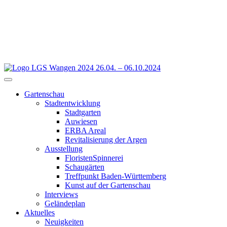
26.04. – 06.10.2024
Gartenschau
Stadtentwicklung
Stadtgarten
Auwiesen
ERBA Areal
Revitalisierung der Argen
Ausstellung
FloristenSpinnerei
Schaugärten
Treffpunkt Baden-Württemberg
Kunst auf der Gartenschau
Interviews
Geländeplan
Aktuelles
Neuigkeiten