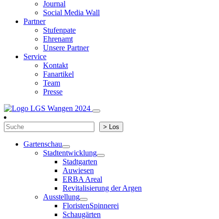
Journal
Social Media Wall
Partner
Stufenpate
Ehrenamt
Unsere Partner
Service
Kontakt
Fanartikel
Team
Presse
Suchen
> Los
Gartenschau
Stadtentwicklung
Stadtgarten
Auwiesen
ERBA Areal
Revitalisierung der Argen
Ausstellung
FloristenSpinnerei
Schaugärten