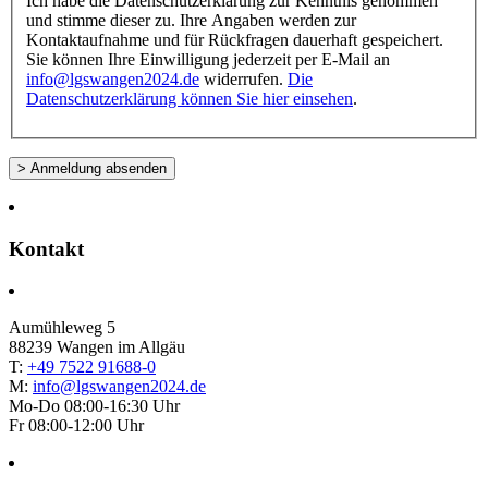
Ich habe die Datenschutzerklärung zur Kenntnis genommen
leer.
und stimme dieser zu. Ihre Angaben werden zur
Kontaktaufnahme und für Rückfragen dauerhaft gespeichert.
Sie können Ihre Einwilligung jederzeit per E-Mail an
info@lgswangen2024.de
widerrufen.
Die
Datenschutzerklärung können Sie hier einsehen
.
Kontakt
Aumühleweg 5
88239 Wangen im Allgäu
T:
+49 7522 91688-0
M:
info@lgswangen2024.de
Mo-Do 08:00-16:30 Uhr
Fr 08:00-12:00 Uhr