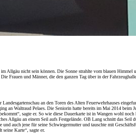
n im Allgäu nicht sein können. Die Sonne strahlte vom blauen Himmel
n. Die Frauen und Männer, die den ganzen Tag über in der Fahrzeughall
r Landesgartenschau an den Toren des Alten Feuerwehrhauses eingefund
ing an Waltraud Pelaes. Die Seniorin hatte bereits im Mai 2014 beim 
e bekommt“, sagte er. So wie diese Dauerkarte ist in Wangen wohl noch 
es Allgäu an einem Seil aufs Festgelände. OB Lang schnitt das Seil 
ie und auch jene für seine Schwiegermutter und tauschte mit Geschäfts
seine Karte“, sagte er.